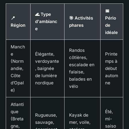
📅
🌊 Type
📍
🎯 Activités
Pério
d'ambianc
Région
phares
de
e
idéale
Manch
Randos
e
Élégante,
Printe
côtières,
(Norm
verdoyante
mps à
escalade en
andie,
, baignée
début
falaise,
Côte
de lumière
autom
balades en
d’Opal
nordique
ne
vélo
e)
Atlanti
que
Été,
Rugueuse,
Kayak de
(Breta
mi-
sauvage,
mer, voile,
gne,
saiso