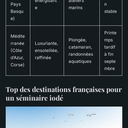
énergisant
ateliers
Pays
n
e
marins
Basqu
stable
e)
Printe
Médite
Plongée,
mps
rranée
Luxuriante,
catamaran,
tardif
(Côte
ensoleillée,
randonnées
à fin
d’Azur,
raffinée
aquatiques
septe
Corse)
mbre
Top des destinations françaises pour
un séminaire iodé