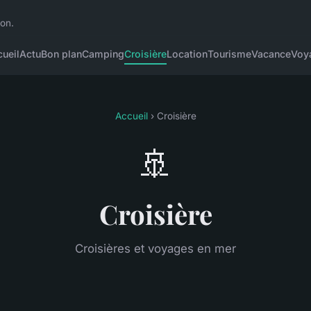
ion.
ueil
Actu
Bon plan
Camping
Croisière
Location
Tourisme
Vacance
Voy
Accueil
› Croisière
🚢
Croisière
Croisières et voyages en mer