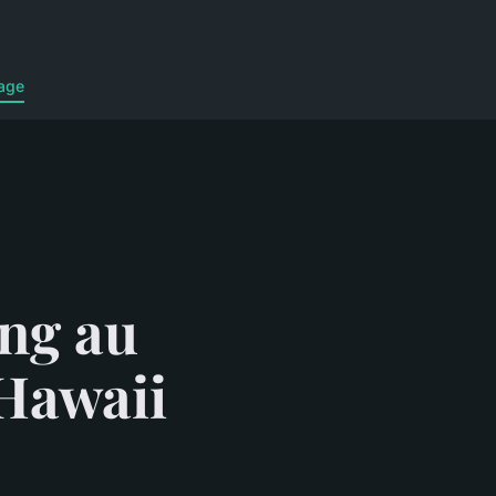
age
ing au
 Hawaii