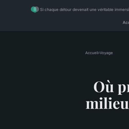
Si chaque détour devenait une véritable immers
Acc
Accueil
›
Voyage
Où pr
milieu