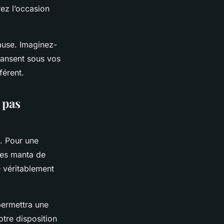
ez l’occasion
cause. Imaginez-
 dansent sous vos
férent.
 pas
s. Pour une
ies manta de
e véritablement
permettra une
tre disposition