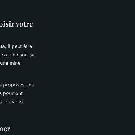
isir votre
a, il peut être
. Que ce soit sur
 une mine
s proposés, les
s pourront
s, ou vous
 mer