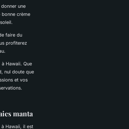
t donner une
ne bonne crème
oleil.
de faire du
us profiterez
au.
a à Hawaii. Que
d, nul doute que
ssions et vos
servations.
aies manta
à Hawaii, il est