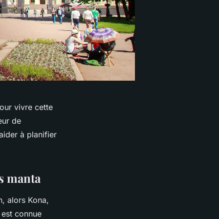
our vivre cette
eur de
ider à planifier
es manta
, alors Kona,
e est connue