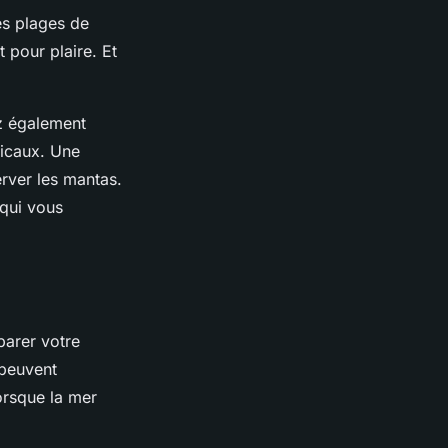
es plages de
t pour plaire. Et
ez également
picaux. Une
rver les mantas.
 qui vous
parer votre
 peuvent
orsque la mer