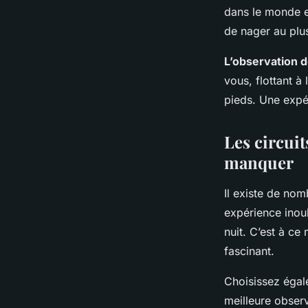
dans le monde e
de nager au plu
L’observation 
vous, flottant à
pieds. Une expé
Les circui
manquer
Il existe de nom
expérience inoub
nuit. C’est à ce
fascinant.
Choisissez égal
meilleure obser