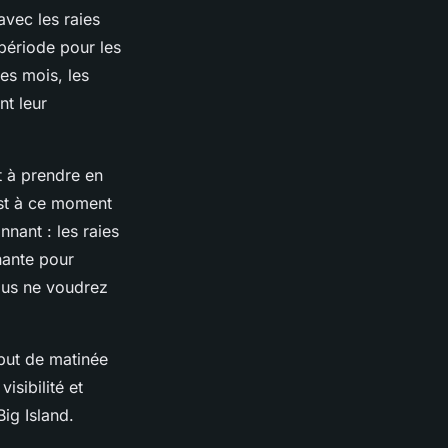
avec les raies
 période pour les
es mois, les
nt leur
t à prendre en
est à ce moment
nnant : les raies
nante pour
vous ne voudrez
ébut de matinée
isibilité et
ig Island.