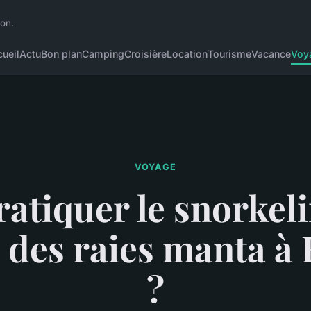
ion.
ueil
Actu
Bon plan
Camping
Croisière
Location
Tourisme
Vacance
Voy
VOYAGE
atiquer le snorkel
 des raies manta à
?